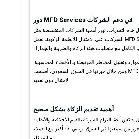
دور MFD Services في دعم الشركات
الشركات على الامتثال للأنظمة الزكوية. تعمل MFD Services على إعداد الإقرارات الزكوية ومراجعة القوائم المالية،
ارد وتقليل المخاطر المرتبطة بـ الأخطاء المحاسبية.
ومن خلال خبرتها في السوق السعودي، أصبحت MFD Services شريكًا موثوقًا للعديد من الشركات التي تسعى إلى
الامتثال دون تعقيد.
أهمية تقديم الزكاة بشكل صحيح
ل يعكس أيضًا التزام الشركة بالقيم الأخلاقية والأنظمة
عزز من سمعتها في السوق، وتبني ثقة أكبر مع العملاء
والشركاء.