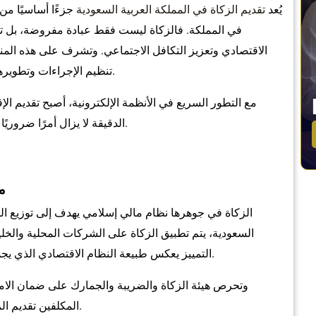
يُعد
تقديم الزكاة في المملكة العربية السعودية
جزءًا أساسيًا من 
في المملكة. فالزكاة ليست فقط عبادة مفروضة، بل تمثل أ
الاقتصادي وتعزيز التكافل الاجتماعي. وتشرف على هذه المن
تنظيم الإجراءات وتطويرها بما يتماشى مع التحول الرقمي ورؤية المملكة 2030.
مع التطور السريع في الأنظمة الإلكترونية، أصبح تقديم الإ
الدقيقة لا يزال أمرًا ضروريًا لكل شركة أو فرد يمارس نشاطًا تجاريًا داخل المملكة.
م
الزكاة في جوهرها نظام مالي إسلامي يهدف إلى توزيع ال
السعودية، يتم تطبيق الزكاة على الشركات المحلية والخلي
التمييز يعكس طبيعة النظام الاقتصادي الذي يجمع بين الشريعة الإسلامية والممارسات المالية الحديثة.
وتحرص هيئة الزكاة والضريبة والجمارك على ضمان الامت
المكلفين تقديم الزكاة دون تعقيد، مما يعزز الشفافية ويقلل من الأخطاء.