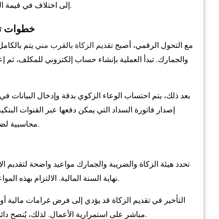
إلى اختلاف في قيمة الزكاة المستحقة، وهو ما قد يترتب عليه تبعات تنظيمية.
خطوات تق
مع التحول الرقمي، أصبح
تقديم الزكاة بالقرب مني
يتم بالكامل 
والجمارك. تبدأ العملية بإنشاء حساب إلكتروني للمكلف، ثم إعد
بعد ذلك، يتم احتساب الوعاء الزكوي بدقة وإدخال البيانات في ال
إصدار فاتورة السداد التي يمكن دفعها عبر القنوات البن
محاسبية لضمان إدخال البيانات بشكل صحيح ومتوافق مع الأنظمة.
تحدد هيئة الزكاة والضريبة والجمارك مواعيد واضحة لتقديم الإق
نهاية السنة المالية. الالتزام بهذه المواعيد ليس خيارًا، بل ضرورة لتجنب الغرامات والعقوبات.
التأخير في تقديم الزكاة قد يؤدي إلى فرض غرامات مالية أو
مباشر على استمرارية الأعمال. لذلك، يُنصح دائمًا بالتحضير المبكر وعدم الانتظار حتى اللحظة الأخيرة.