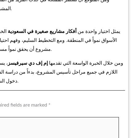
المشروعات الصغيرة ويمنحها مساحة أكبر للنمو والمنافسة.
يمثل اختيار واحدة من
أفكار مشاريع صغيرة في السعودية
الخط
الأسواق نمواً في المنطقة. ومع التخطيط السليم، وفهم احتيا
مشروع أن يحقق نمواً مستداماً ويستفيد من الفرص الكبيرة التي توفرها المملكة.
ومن خلال الخبرة الواسعة التي تقدمها
إم إف دي سيرفيسز
، يس
اللازم في جميع مراحل تأسيس المشروع، بدءاً من دراسة ال
دخول السوق السعودي بثقة وتحقيق النجاح على المدى الطويل.
ired fields are marked
*