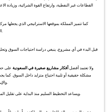
القطاعات غير النفطية، وارتفاع القوة الشرائية، وزيادة الا
كما تتميز المملكة بموقعها الاستراتيجي الذي يجعلها مركز
الصغيرة فرصاً أكبر للتوسع والوصول إلى أسواق جديدة.
قبل البدء في أي مشروع، ينبغي دراسة احتياجات السوق وتحلي
ولا تعتمد أفضل
أفكار مشاريع صغيرة في السعودية
على حجم
مشكلة حقيقية أو تلبية احتياج متزايد داخل السوق. كما 
والإيرادات، واستراتيجية التسويق، وخطط النمو المستقبلية.
ويساعد التخطيط السليم منذ البداية على تقليل المخاطر وزيادة فرص نجاح المشروع على المدى الطويل.