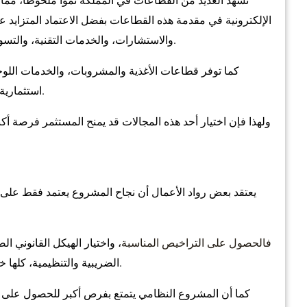
تشهد العديد من القطاعات في المملكة نمواً ملحوظاً، مما 
الإلكترونية في مقدمة هذه القطاعات بفضل الاعتماد المتزايد 
والاستشارات، والخدمات التقنية، والتسويق الرقمي، والمحاسبة، والتدريب، والتطبيقات الذكية.
كما توفر قطاعات الأغذية والمشروبات، والخدمات اللوجس
استثمارية كبيرة تتوافق مع احتياجات السوق السعودي المتنامية.
ولهذا فإن اختيار أحد هذه المجالات قد يمنح المستثمر فرصة أك
يعتقد بعض رواد الأعمال أن نجاح المشروع يعتمد فقط على جود
فالحصول على التراخيص المناسبة
، واختيار الهيكل القانوني ا
الضريبية والتنظيمية، كلها خطوات تساعد على حماية المشروع وتعزيز فرص نموه.
كما أن المشروع النظامي يتمتع بفرص أكبر للحصول على ال